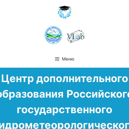
Меню
Перейти
Центр дополнительного
к
содержимому
образования
Российског
государственного
идрометеорологическо