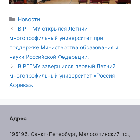
Рубрики
Новости
В РГГМУ открылся Летний
многопрофильный университет при
поддержке Министерства образования и
науки Российской Федерации.
В РГГМУ завершился первый Летний
многопрофильный университет «Россия-
Африка».
Адрес
195196, Санкт-Петербург, Малоохтинский пр.,