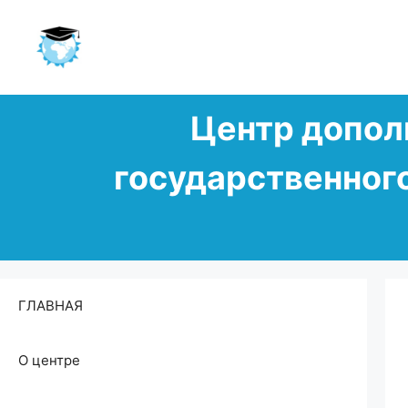
Перейти
Центр допол
к
содержимому
государственног
ГЛАВНАЯ
О центре