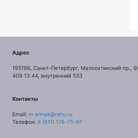
Адрес
195196, Санкт-Петербург, Малоохтинский пр., 98,
409 13 44, внутренний 533
Контакты
Email:
m.ermak@rshu.ru
Телефон:
8 (911) 176-75-97