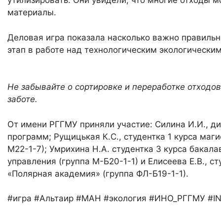
утилизировать. Они увидели, что многие отходы м
материалы.
Деловая игра показала насколько важно правильн
этап в работе над технологическим экологически
Не забывайте о сортировке и переработке отходо
заботе.
От имени РГГМУ приняли участие: Силина И.И., д
программ; Рущицькая К.С., студентка 1 курса маг
М22-1-7); Умрихина Н.А. студентка 3 курса бакал
управления (группа М-Б20-1-1) и Елисеева Е.В., с
«Полярная академия» (группа ФЛ-Б19-1-1).
#игра #Альтаир #МАН #экология #ИНО_РГГМУ #I