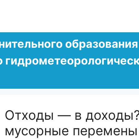
нительного образования
о гидрометеорологическ
Отходы — в доходы
мусорные перемены