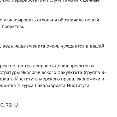
ожно переработать и получить из них ценные
о утилизировать отходы и обозначила новый
м проектом.
в, ведь наша планета очень нуждается в вашей
иректор центра сопровождения проектов и
истратуры Экологического факультета (группа Э-
авриата Института морского права, экономики и
тудентка 4 курса бакалавриата Института
NO_RSHU