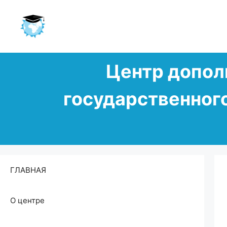
Перейти
Центр допол
к
содержимому
государственног
ГЛАВНАЯ
О центре